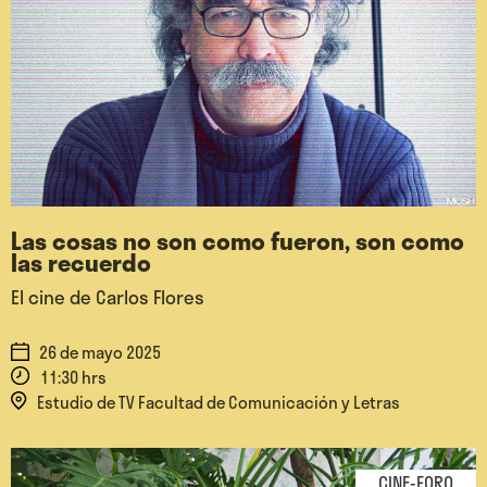
Las cosas no son como fueron, son como
las recuerdo
El cine de Carlos Flores
26 de mayo 2025
11:30 hrs
Estudio de TV Facultad de Comunicación y Letras
CINE-FORO