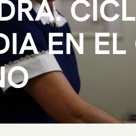
DRA. CIC
IA EN EL 
NO