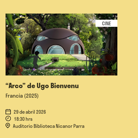
CINE
“Arco” de Ugo Bienvenu
El 
Jos
Francia (2025)
29 de abril 2026
2
18:30 hrs
1
Auditorio Biblioteca Nicanor Parra
E