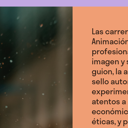
Las carrer
Animació
profesio
imagen y 
guion, la 
sello auto
experimen
atentos a
económica
éticas, y